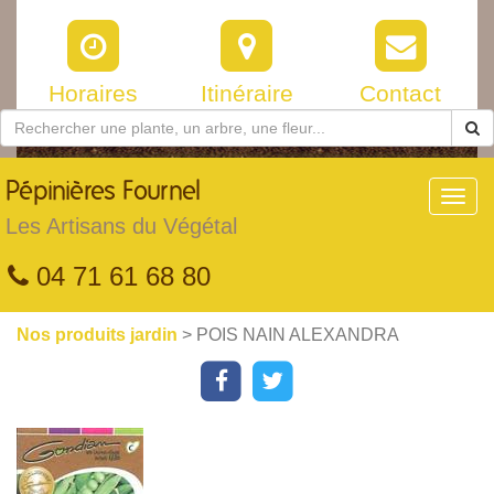
Horaires
Itinéraire
Contact
Pépinières
Fournel
Toggl
navig
Les Artisans du Végétal
04 71 61 68 80
Nos produits jardin
> POIS NAIN ALEXANDRA