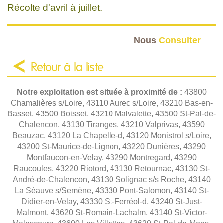
Récolte d'avril à juillet.
Nous
Consulter
Retour à la liste
Notre exploitation est située à proximité de :
43800
Chamalières s/Loire, 43110 Aurec s/Loire, 43210 Bas-en-
Basset, 43500 Boisset, 43210 Malvalette, 43500 St-Pal-de-
Chalencon, 43130 Tiranges, 43210 Valprivas, 43590
Beauzac, 43120 La Chapelle-d, 43120 Monistrol s/Loire,
43200 St-Maurice-de-Lignon, 43220 Dunières, 43290
Montfaucon-en-Velay, 43290 Montregard, 43290
Raucoules, 43220 Riotord, 43130 Retournac, 43130 St-
André-de-Chalencon, 43130 Solignac s/s Roche, 43140
La Séauve s/Semène, 43330 Pont-Salomon, 43140 St-
Didier-en-Velay, 43330 St-Ferréol-d, 43240 St-Just-
Malmont, 43620 St-Romain-Lachalm, 43140 St-Victor-