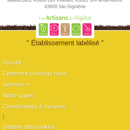
Malescours, 43600 Les Villettes, 43620 St-Pal-de-Mons,
43600 Ste-Sigolène
" Établissement labélisé "
Accueil
Comment cultivons-nous
Services +
Notre Label
Coordonnées & horaires
|
Gestion des cookies