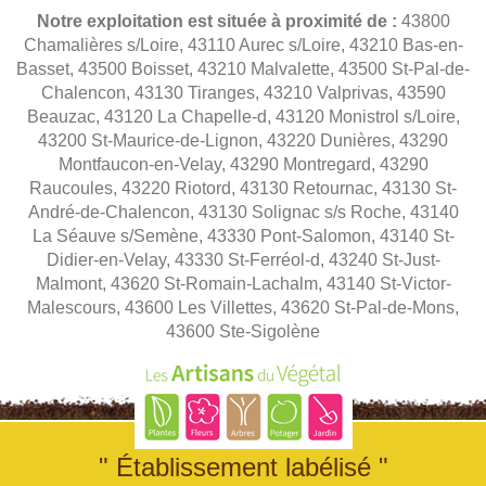
Notre exploitation est située à proximité de :
43800
Chamalières s/Loire, 43110 Aurec s/Loire, 43210 Bas-en-
Basset, 43500 Boisset, 43210 Malvalette, 43500 St-Pal-de-
Chalencon, 43130 Tiranges, 43210 Valprivas, 43590
Beauzac, 43120 La Chapelle-d, 43120 Monistrol s/Loire,
43200 St-Maurice-de-Lignon, 43220 Dunières, 43290
Montfaucon-en-Velay, 43290 Montregard, 43290
Raucoules, 43220 Riotord, 43130 Retournac, 43130 St-
André-de-Chalencon, 43130 Solignac s/s Roche, 43140
La Séauve s/Semène, 43330 Pont-Salomon, 43140 St-
Didier-en-Velay, 43330 St-Ferréol-d, 43240 St-Just-
Malmont, 43620 St-Romain-Lachalm, 43140 St-Victor-
Malescours, 43600 Les Villettes, 43620 St-Pal-de-Mons,
43600 Ste-Sigolène
" Établissement labélisé "