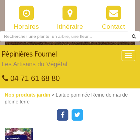
Horaires
Itinéraire
Contact
Pépinières
Fournel
Toggl
navig
Les Artisans du Végétal
04 71 61 68 80
Nos produits jardin
> Laitue pommée Reine de mai de
pleine terre