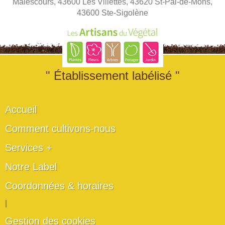
Malescours, 43600 Les Villettes, 43620 St-Pal-de-Mons,
43600 Ste-Sigolène
" Établissement labélisé "
Accueil
Comment cultivons-nous
Services +
Notre Label
Coordonnées & horaires
|
Gestion des cookies