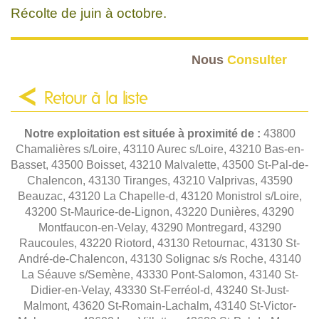
Récolte de juin à octobre.
Nous
Consulter
Retour à la liste
Notre exploitation est située à proximité de :
43800
Chamalières s/Loire, 43110 Aurec s/Loire, 43210 Bas-en-
Basset, 43500 Boisset, 43210 Malvalette, 43500 St-Pal-de-
Chalencon, 43130 Tiranges, 43210 Valprivas, 43590
Beauzac, 43120 La Chapelle-d, 43120 Monistrol s/Loire,
43200 St-Maurice-de-Lignon, 43220 Dunières, 43290
Montfaucon-en-Velay, 43290 Montregard, 43290
Raucoules, 43220 Riotord, 43130 Retournac, 43130 St-
André-de-Chalencon, 43130 Solignac s/s Roche, 43140
La Séauve s/Semène, 43330 Pont-Salomon, 43140 St-
Didier-en-Velay, 43330 St-Ferréol-d, 43240 St-Just-
Malmont, 43620 St-Romain-Lachalm, 43140 St-Victor-