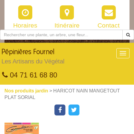
Horaires
Itinéraire
Contact
Pépinières
Fournel
Toggl
navig
Les Artisans du Végétal
04 71 61 68 80
Nos produits jardin
> HARICOT NAIN MANGETOUT
PLAT SORIAL