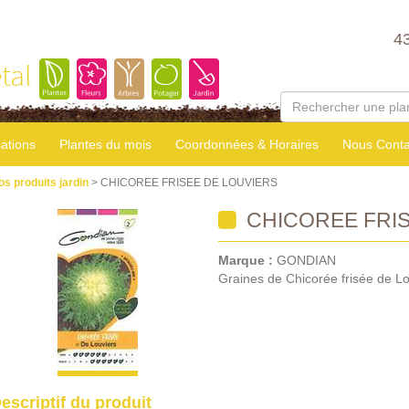
4
tal
sations
Plantes du mois
Coordonnées & Horaires
Nous Conta
os produits jardin
> CHICOREE FRISEE DE LOUVIERS
CHICOREE FRIS
Marque :
GONDIAN
Graines de Chicorée frisée de Lo
escriptif du produit