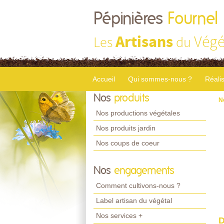
Pépinières
Fournel
Artisans
Végé
Les
du
Accueil
Qui sommes-nous ?
Réali
Nos
produits
N
Nos productions végétales
Nos produits jardin
Nos coups de coeur
Nos
engagements
Comment cultivons-nous ?
Label artisan du végétal
Nos services +
D