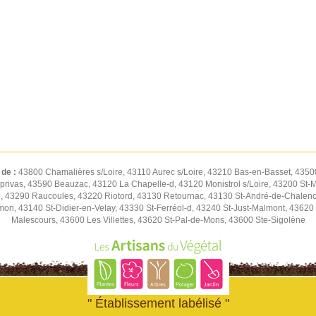
 de :
43800 Chamalières s/Loire, 43110 Aurec s/Loire, 43210 Bas-en-Basset, 43500
privas, 43590 Beauzac, 43120 La Chapelle-d, 43120 Monistrol s/Loire, 43200 St-
, 43290 Raucoules, 43220 Riotord, 43130 Retournac, 43130 St-André-de-Chalenc
n, 43140 St-Didier-en-Velay, 43330 St-Ferréol-d, 43240 St-Just-Malmont, 43620 
Malescours, 43600 Les Villettes, 43620 St-Pal-de-Mons, 43600 Ste-Sigolène
" Établissement labélisé "