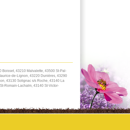
 Boisset, 43210 Malvalette, 43500 St-Pal-
Maurice-de-Lignon, 43220 Dunières, 43290
on, 43130 Solignac s/s Roche, 43140 La
St-Romain-Lachalm, 43140 St-Victor-