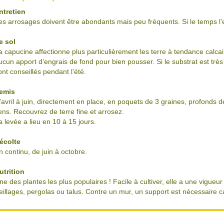
ntretien
es arrosages doivent être abondants mais peu fréquents. Si le temps l’
e sol
a capucine affectionne plus particulièrement les terre à tendance calc
ucun apport d’engrais de fond pour bien pousser. Si le substrat est très
ont conseillés pendant l’été.
emis
'avril à juin, directement en place, en poquets de 3 graines, profonds 
ens. Recouvrez de terre fine et arrosez.
a levée a lieu en 10 à 15 jours.
écolte
n continu, de juin à octobre.
utrition
ne des plantes les plus populaires ! Facile à cultiver, elle a une vigue
reillages, pergolas ou talus. Contre un mur, un support est nécessaire c