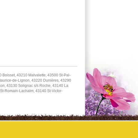
 Boisset, 43210 Malvalette, 43500 St-Pal-
Maurice-de-Lignon, 43220 Dunières, 43290
on, 43130 Solignac s/s Roche, 43140 La
St-Romain-Lachalm, 43140 St-Victor-