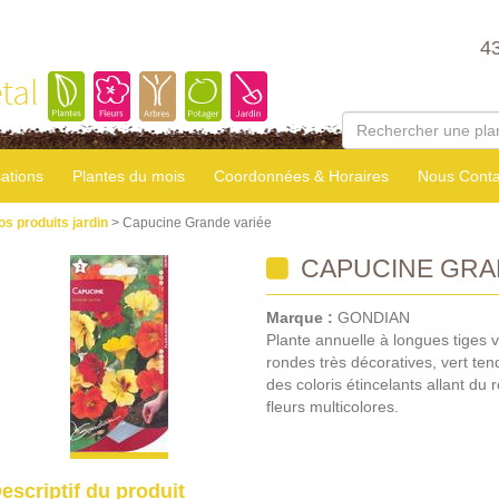
4
tal
sations
Plantes du mois
Coordonnées & Horaires
Nous Conta
os produits jardin
> Capucine Grande variée
CAPUCINE GRA
Marque :
GONDIAN
Plante annuelle à longues tiges v
rondes très décoratives, vert te
des coloris étincelants allant d
fleurs multicolores.
escriptif du produit