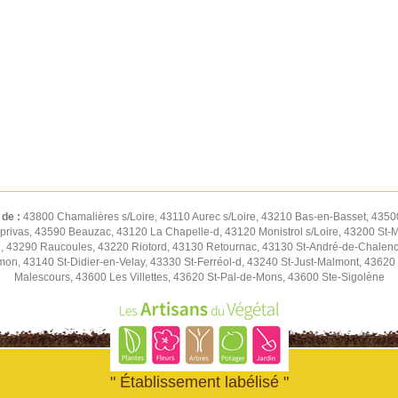
 de :
43800 Chamalières s/Loire, 43110 Aurec s/Loire, 43210 Bas-en-Basset, 43500
privas, 43590 Beauzac, 43120 La Chapelle-d, 43120 Monistrol s/Loire, 43200 St-
, 43290 Raucoules, 43220 Riotord, 43130 Retournac, 43130 St-André-de-Chalenc
n, 43140 St-Didier-en-Velay, 43330 St-Ferréol-d, 43240 St-Just-Malmont, 43620 
Malescours, 43600 Les Villettes, 43620 St-Pal-de-Mons, 43600 Ste-Sigolène
" Établissement labélisé "