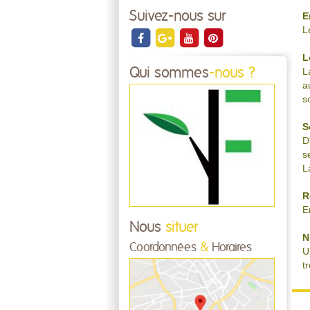
Suivez-nous sur
E
L
L
Qui sommes
-nous ?
L
a
s
S
D
s
L
R
E
Nous
situer
N
Coordonnées
&
Horaires
U
t