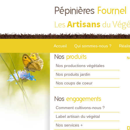
Pépinières
Fournel
Artisans
Végé
Les
du
Accueil
Qui sommes-nous ?
Réali
Nos
produits
N
Nos productions végétales
Nos produits jardin
Nos coups de coeur
Nos
engagements
Comment cultivons-nous ?
Label artisan du végétal
Nos services +
D