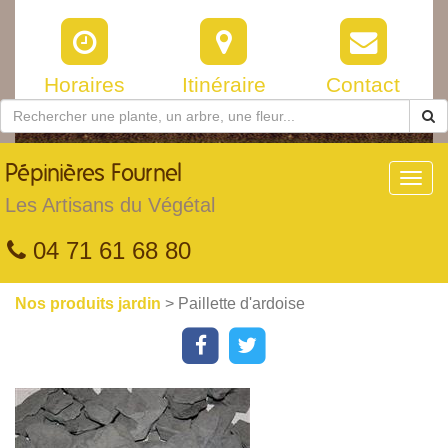
Horaires
Itinéraire
Contact
Pépinières
Fournel
Toggl
navig
Les Artisans du Végétal
04 71 61 68 80
Nos produits jardin
> Paillette d'ardoise