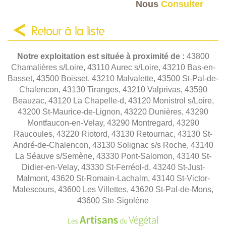
Nous
Consulter
Retour à la liste
Notre exploitation est située à proximité de :
43800
Chamalières s/Loire, 43110 Aurec s/Loire, 43210 Bas-en-
Basset, 43500 Boisset, 43210 Malvalette, 43500 St-Pal-de-
Chalencon, 43130 Tiranges, 43210 Valprivas, 43590
Beauzac, 43120 La Chapelle-d, 43120 Monistrol s/Loire,
43200 St-Maurice-de-Lignon, 43220 Dunières, 43290
Montfaucon-en-Velay, 43290 Montregard, 43290
Raucoules, 43220 Riotord, 43130 Retournac, 43130 St-
André-de-Chalencon, 43130 Solignac s/s Roche, 43140
La Séauve s/Semène, 43330 Pont-Salomon, 43140 St-
Didier-en-Velay, 43330 St-Ferréol-d, 43240 St-Just-
Malmont, 43620 St-Romain-Lachalm, 43140 St-Victor-
Malescours, 43600 Les Villettes, 43620 St-Pal-de-Mons,
43600 Ste-Sigolène