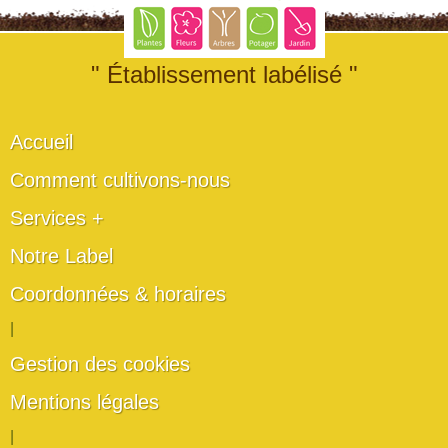
" Établissement labélisé "
Accueil
Comment cultivons-nous
Services +
Notre Label
Coordonnées & horaires
|
Gestion des cookies
Mentions légales
|