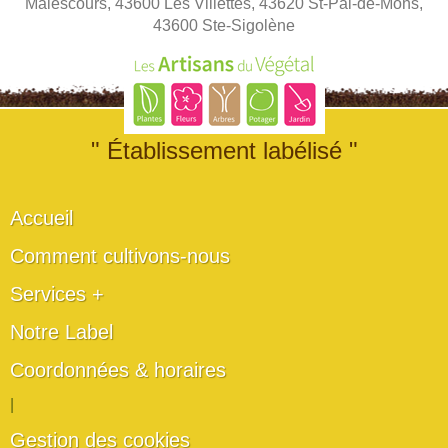
Malescours, 43600 Les Villettes, 43620 St-Pal-de-Mons,
43600 Ste-Sigolène
" Établissement labélisé "
Accueil
Comment cultivons-nous
Services +
Notre Label
Coordonnées & horaires
|
Gestion des cookies