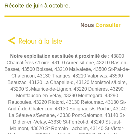
Récolte de juin à octobre.
Nous
Consulter
Retour à la liste
Notre exploitation est située à proximité de :
43800
Chamalières s/Loire, 43110 Aurec s/Loire, 43210 Bas-en-
Basset, 43500 Boisset, 43210 Malvalette, 43500 St-Pal-de-
Chalencon, 43130 Tiranges, 43210 Valprivas, 43590
Beauzac, 43120 La Chapelle-d, 43120 Monistrol s/Loire,
43200 St-Maurice-de-Lignon, 43220 Dunières, 43290
Montfaucon-en-Velay, 43290 Montregard, 43290
Raucoules, 43220 Riotord, 43130 Retournac, 43130 St-
André-de-Chalencon, 43130 Solignac s/s Roche, 43140
La Séauve s/Semène, 43330 Pont-Salomon, 43140 St-
Didier-en-Velay, 43330 St-Ferréol-d, 43240 St-Just-
Malmont, 43620 St-Romain-Lachalm, 43140 St-Victor-