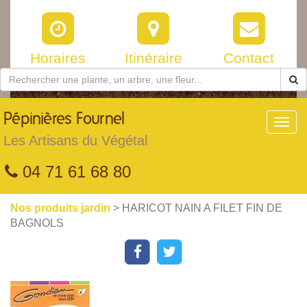
Horaires
Itinéraire
Contact
Pépinières
Fournel
Toggl
navig
Les Artisans du Végétal
04 71 61 68 80
Nos produits jardin
> HARICOT NAIN A FILET FIN DE
BAGNOLS