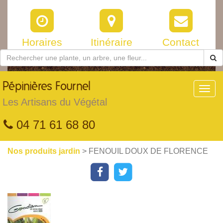
Horaires
Itinéraire
Contact
Pépinières
Fournel
Toggl
navig
Les Artisans du Végétal
04 71 61 68 80
Nos produits jardin
> FENOUIL DOUX DE FLORENCE