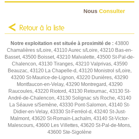
Nous
Consulter
Retour à la liste
Notre exploitation est située à proximité de :
43800
Chamalières s/Loire, 43110 Aurec s/Loire, 43210 Bas-en-
Basset, 43500 Boisset, 43210 Malvalette, 43500 St-Pal-de-
Chalencon, 43130 Tiranges, 43210 Valprivas, 43590
Beauzac, 43120 La Chapelle-d, 43120 Monistrol s/Loire,
43200 St-Maurice-de-Lignon, 43220 Dunières, 43290
Montfaucon-en-Velay, 43290 Montregard, 43290
Raucoules, 43220 Riotord, 43130 Retournac, 43130 St-
André-de-Chalencon, 43130 Solignac s/s Roche, 43140
La Séauve s/Semène, 43330 Pont-Salomon, 43140 St-
Didier-en-Velay, 43330 St-Ferréol-d, 43240 St-Just-
Malmont, 43620 St-Romain-Lachalm, 43140 St-Victor-
Malescours, 43600 Les Villettes, 43620 St-Pal-de-Mons,
43600 Ste-Sigolène