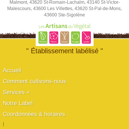
Malmont, 43620 St-Romain-Lachalm, 43140 St-Victor-
Malescours, 43600 Les Villettes, 43620 St-Pal-de-Mons,
43600 Ste-Sigolène
" Établissement labélisé "
Accueil
Comment cultivons-nous
Services +
Notre Label
Coordonnées & horaires
|