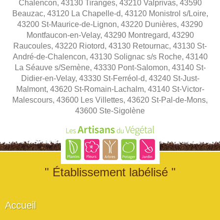
Chalencon, 43130 Tiranges, 43210 Valprivas, 43590
Beauzac, 43120 La Chapelle-d, 43120 Monistrol s/Loire,
43200 St-Maurice-de-Lignon, 43220 Dunières, 43290
Montfaucon-en-Velay, 43290 Montregard, 43290
Raucoules, 43220 Riotord, 43130 Retournac, 43130 St-
André-de-Chalencon, 43130 Solignac s/s Roche, 43140
La Séauve s/Semène, 43330 Pont-Salomon, 43140 St-
Didier-en-Velay, 43330 St-Ferréol-d, 43240 St-Just-
Malmont, 43620 St-Romain-Lachalm, 43140 St-Victor-
Malescours, 43600 Les Villettes, 43620 St-Pal-de-Mons,
43600 Ste-Sigolène
" Établissement labélisé "
Accueil