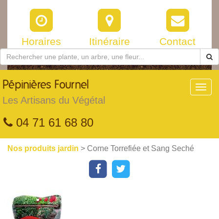
Horaires
Itinéraire
Contact
Pépinières
Fournel
Toggl
navig
Les Artisans du Végétal
04 71 61 68 80
Nos produits jardin
> Corne Torrefiée et Sang Seché