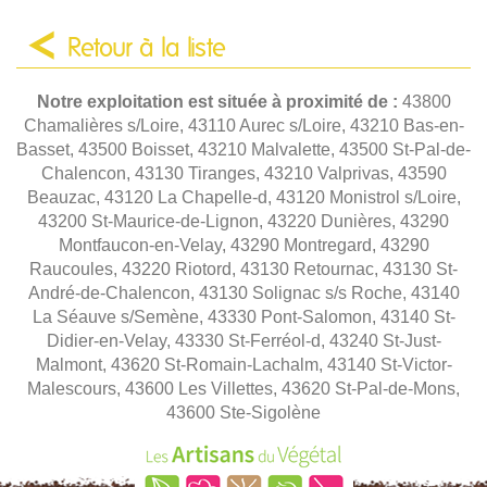
Retour à la liste
Notre exploitation est située à proximité de :
43800
Chamalières s/Loire, 43110 Aurec s/Loire, 43210 Bas-en-
Basset, 43500 Boisset, 43210 Malvalette, 43500 St-Pal-de-
Chalencon, 43130 Tiranges, 43210 Valprivas, 43590
Beauzac, 43120 La Chapelle-d, 43120 Monistrol s/Loire,
43200 St-Maurice-de-Lignon, 43220 Dunières, 43290
Montfaucon-en-Velay, 43290 Montregard, 43290
Raucoules, 43220 Riotord, 43130 Retournac, 43130 St-
André-de-Chalencon, 43130 Solignac s/s Roche, 43140
La Séauve s/Semène, 43330 Pont-Salomon, 43140 St-
Didier-en-Velay, 43330 St-Ferréol-d, 43240 St-Just-
Malmont, 43620 St-Romain-Lachalm, 43140 St-Victor-
Malescours, 43600 Les Villettes, 43620 St-Pal-de-Mons,
43600 Ste-Sigolène