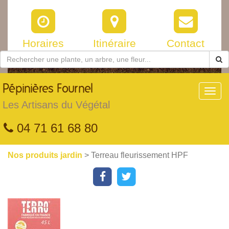
Horaires
Itinéraire
Contact
Pépinières
Fournel
Toggl
navig
Les Artisans du Végétal
04 71 61 68 80
Nos produits jardin
> Terreau fleurissement HPF