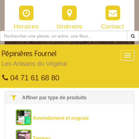
Horaires
Itinéraire
Contact
Pépinières
Fournel
Toggl
navig
Les Artisans du Végétal
04 71 61 68 80
Affiner par type de produits
Amendement et engrais
Terreau