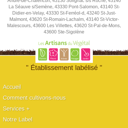
André-de-Chalencon, 43130 Solignac s/s Roche, 43140
La Séauve s/Semène, 43330 Pont-Salomon, 43140 St-
Didier-en-Velay, 43330 St-Ferréol-d, 43240 St-Just-
Malmont, 43620 St-Romain-Lachalm, 43140 St-Victor-
Malescours, 43600 Les Villettes, 43620 St-Pal-de-Mons,
43600 Ste-Sigolène
" Établissement labélisé "
Accueil
Comment cultivons-nous
Services +
Notre Label