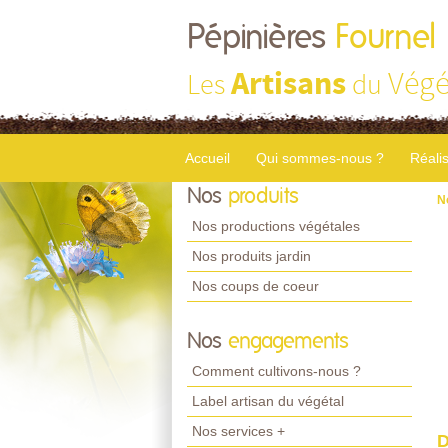
Pépinières
Fournel
Artisans
Végé
Les
du
Accueil
Qui sommes-nous ?
Réali
Nos
produits
N
Nos productions végétales
Nos produits jardin
Nos coups de coeur
Nos
engagements
Comment cultivons-nous ?
Label artisan du végétal
Nos services +
D