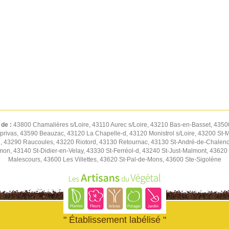
 de :
43800 Chamalières s/Loire, 43110 Aurec s/Loire, 43210 Bas-en-Basset, 43500
privas, 43590 Beauzac, 43120 La Chapelle-d, 43120 Monistrol s/Loire, 43200 St-
, 43290 Raucoules, 43220 Riotord, 43130 Retournac, 43130 St-André-de-Chalenc
n, 43140 St-Didier-en-Velay, 43330 St-Ferréol-d, 43240 St-Just-Malmont, 43620 
Malescours, 43600 Les Villettes, 43620 St-Pal-de-Mons, 43600 Ste-Sigolène
" Établissement labélisé "