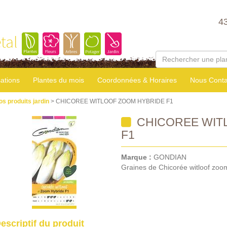
4
tal
sations
Plantes du mois
Coordonnées & Horaires
Nous Conta
os produits jardin
> CHICOREE WITLOOF ZOOM HYBRIDE F1
CHICOREE WIT
F1
Marque :
GONDIAN
Graines de Chicorée witloof zoo
escriptif du produit