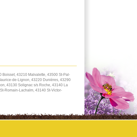
 Boisset, 43210 Malvalette, 43500 St-Pal-
Maurice-de-Lignon, 43220 Dunières, 43290
on, 43130 Solignac s/s Roche, 43140 La
St-Romain-Lachalm, 43140 St-Victor-