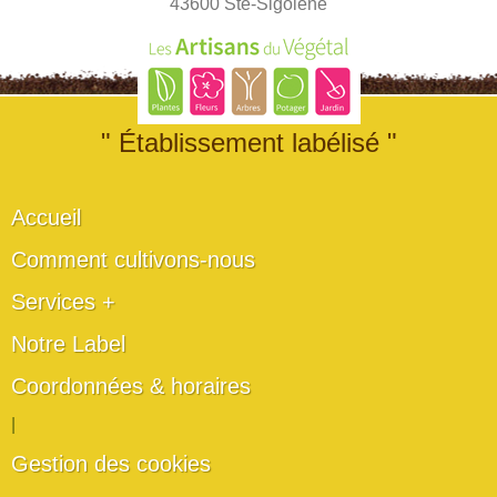
43600 Ste-Sigolène
" Établissement labélisé "
Accueil
Comment cultivons-nous
Services +
Notre Label
Coordonnées & horaires
|
Gestion des cookies