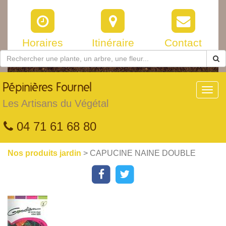
Horaires
Itinéraire
Contact
Pépinières
Fournel
Toggl
navig
Les Artisans du Végétal
04 71 61 68 80
Nos produits jardin
> CAPUCINE NAINE DOUBLE