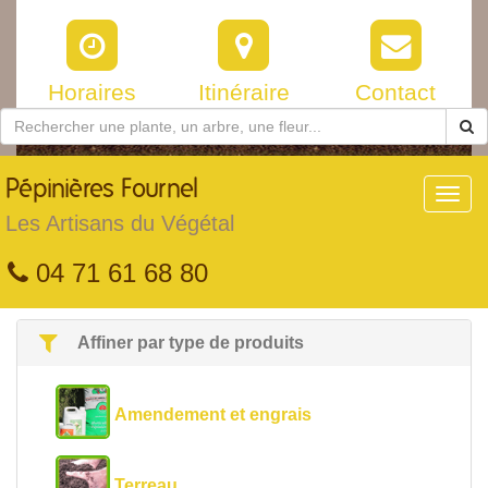
Horaires
Itinéraire
Contact
Pépinières
Fournel
Toggl
navig
Les Artisans du Végétal
04 71 61 68 80
Affiner par type de produits
Amendement et engrais
Terreau