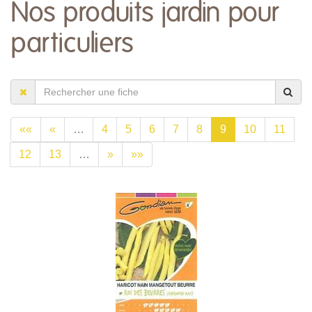
Nos produits jardin pour
particuliers
««
«
…
4
5
6
7
8
9
10
11
12
13
…
»
»»