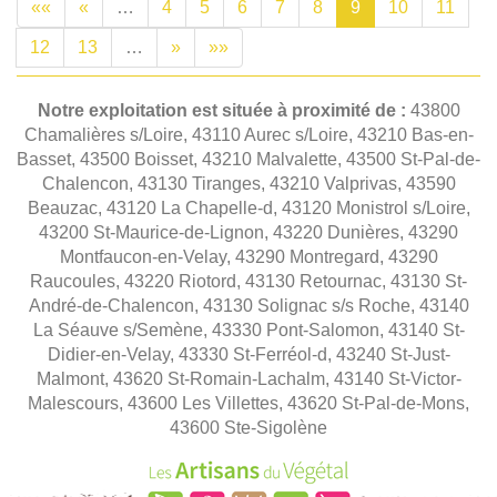
««
«
…
4
5
6
7
8
9
10
11
12
13
…
»
»»
Notre exploitation est située à proximité de :
43800
Chamalières s/Loire, 43110 Aurec s/Loire, 43210 Bas-en-
Basset, 43500 Boisset, 43210 Malvalette, 43500 St-Pal-de-
Chalencon, 43130 Tiranges, 43210 Valprivas, 43590
Beauzac, 43120 La Chapelle-d, 43120 Monistrol s/Loire,
43200 St-Maurice-de-Lignon, 43220 Dunières, 43290
Montfaucon-en-Velay, 43290 Montregard, 43290
Raucoules, 43220 Riotord, 43130 Retournac, 43130 St-
André-de-Chalencon, 43130 Solignac s/s Roche, 43140
La Séauve s/Semène, 43330 Pont-Salomon, 43140 St-
Didier-en-Velay, 43330 St-Ferréol-d, 43240 St-Just-
Malmont, 43620 St-Romain-Lachalm, 43140 St-Victor-
Malescours, 43600 Les Villettes, 43620 St-Pal-de-Mons,
43600 Ste-Sigolène