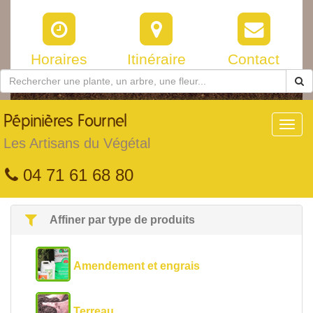
Horaires
Itinéraire
Contact
Pépinières
Fournel
Toggl
navig
Les Artisans du Végétal
04 71 61 68 80
Affiner par type de produits
Amendement et engrais
Terreau