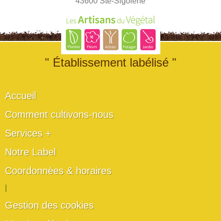
43600 Ste-Sigolène
" Établissement labélisé "
Accueil
Comment cultivons-nous
Services +
Notre Label
Coordonnées & horaires
|
Gestion des cookies