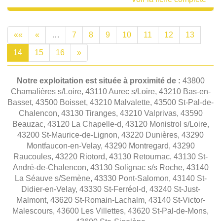
««
«
…
7
8
9
10
11
12
13
14
15
16
»
Notre exploitation est située à proximité de :
43800
Chamalières s/Loire, 43110 Aurec s/Loire, 43210 Bas-en-
Basset, 43500 Boisset, 43210 Malvalette, 43500 St-Pal-de-
Chalencon, 43130 Tiranges, 43210 Valprivas, 43590
Beauzac, 43120 La Chapelle-d, 43120 Monistrol s/Loire,
43200 St-Maurice-de-Lignon, 43220 Dunières, 43290
Montfaucon-en-Velay, 43290 Montregard, 43290
Raucoules, 43220 Riotord, 43130 Retournac, 43130 St-
André-de-Chalencon, 43130 Solignac s/s Roche, 43140
La Séauve s/Semène, 43330 Pont-Salomon, 43140 St-
Didier-en-Velay, 43330 St-Ferréol-d, 43240 St-Just-
Malmont, 43620 St-Romain-Lachalm, 43140 St-Victor-
Malescours, 43600 Les Villettes, 43620 St-Pal-de-Mons,