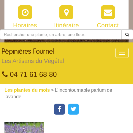
Horaires
Itinéraire
Contact
Pépinières
Fournel
Toggl
navig
Les Artisans du Végétal
04 71 61 68 80
Les plantes du mois
> L’incontournable parfum de
lavande