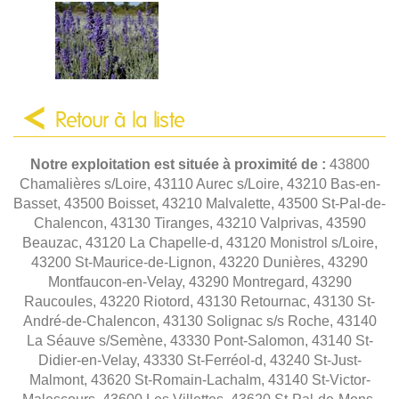
Retour à la liste
Notre exploitation est située à proximité de :
43800
Chamalières s/Loire, 43110 Aurec s/Loire, 43210 Bas-en-
Basset, 43500 Boisset, 43210 Malvalette, 43500 St-Pal-de-
Chalencon, 43130 Tiranges, 43210 Valprivas, 43590
Beauzac, 43120 La Chapelle-d, 43120 Monistrol s/Loire,
43200 St-Maurice-de-Lignon, 43220 Dunières, 43290
Montfaucon-en-Velay, 43290 Montregard, 43290
Raucoules, 43220 Riotord, 43130 Retournac, 43130 St-
André-de-Chalencon, 43130 Solignac s/s Roche, 43140
La Séauve s/Semène, 43330 Pont-Salomon, 43140 St-
Didier-en-Velay, 43330 St-Ferréol-d, 43240 St-Just-
Malmont, 43620 St-Romain-Lachalm, 43140 St-Victor-