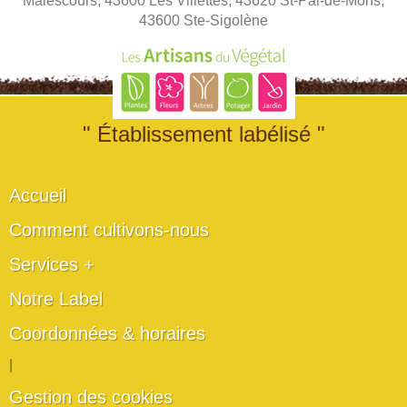
Malescours, 43600 Les Villettes, 43620 St-Pal-de-Mons,
43600 Ste-Sigolène
" Établissement labélisé "
Accueil
Comment cultivons-nous
Services +
Notre Label
Coordonnées & horaires
|
Gestion des cookies