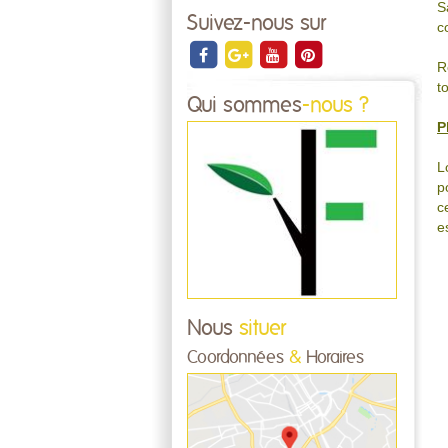
S
Suivez-nous sur
c
R
t
Qui sommes
-nous ?
P
L
p
c
e
Nous
situer
Coordonnées
&
Horaires