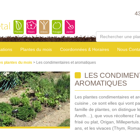
4
tal
sations
Plantes du mois
Coordonnées & Horaires
Nous Conta
es plantes du mois
> Les condimentaires et aromatiques
LES CONDIMENT
AROMATIQUES
Les plantes condimentaires et ar
cuisine , ce sont elles qui vont p
famille de plantes, on distingue l
Aneth…), que vous récolterez l’a
frisé ou plat, Origan, Millepertui
ans, et les vivaces (Thym, Roma