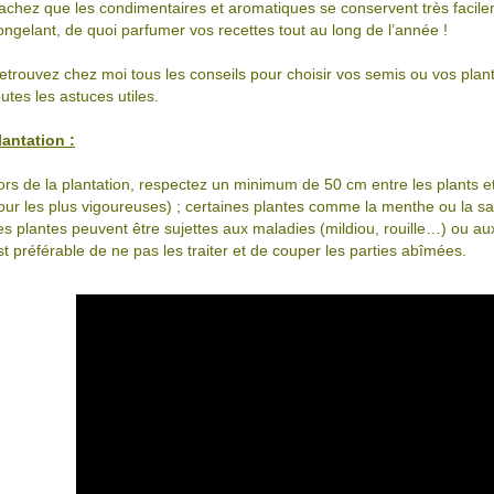
achez que les condimentaires et aromatiques se conservent très facilem
ongelant, de quoi parfumer vos recettes tout au long de l’année !
etrouvez chez moi tous les conseils pour choisir vos semis ou vos plants
outes les astuces utiles.
lantation :
ors de la plantation, respectez un minimum de 50 cm entre les plants et 
our les plus vigoureuses) ; certaines plantes comme la menthe ou la sa
es plantes peuvent être sujettes aux maladies (mildiou, rouille…) ou au
st préférable de ne pas les traiter et de couper les parties abîmées.