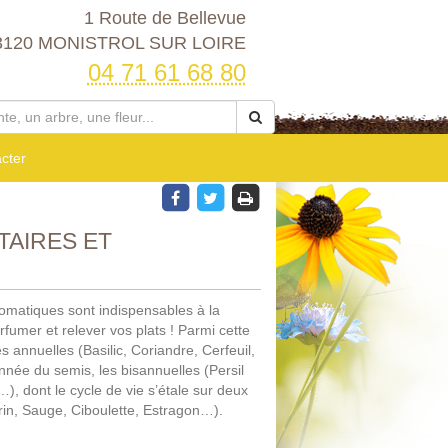
1 Route de Bellevue
3120 MONISTROL SUR LOIRE
04 71 61 68 80
cter
AIRES ET
omatiques sont indispensables à la
arfumer et relever vos plats ! Parmi cette
es annuelles (Basilic, Coriandre, Cerfeuil,
nnée du semis, les bisannuelles (Persil
s…), dont le cycle de vie s’étale sur deux
rin, Sauge, Ciboulette, Estragon…).