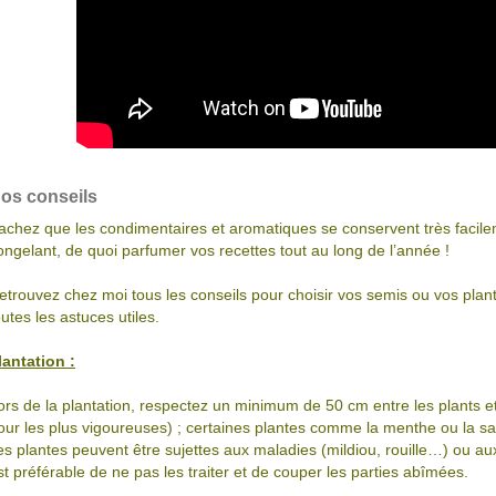
os conseils
achez que les condimentaires et aromatiques se conservent très facilem
ongelant, de quoi parfumer vos recettes tout au long de l’année !
etrouvez chez moi tous les conseils pour choisir vos semis ou vos plants
outes les astuces utiles.
lantation :
ors de la plantation, respectez un minimum de 50 cm entre les plants et 
our les plus vigoureuses) ; certaines plantes comme la menthe ou la sa
es plantes peuvent être sujettes aux maladies (mildiou, rouille…) ou au
st préférable de ne pas les traiter et de couper les parties abîmées.