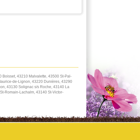
 Boisset, 43210 Malvalette, 43500 St-Pal-
Maurice-de-Lignon, 43220 Dunières, 43290
on, 43130 Solignac s/s Roche, 43140 La
St-Romain-Lachalm, 43140 St-Victor-