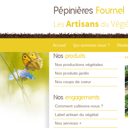
Pépinières
Fournel
Artisans
Végé
Les
du
Accueil
Qui sommes-nous ?
Réali
Nos
produits
L
Nos productions végétales
Nos produits jardin
Nos coups de coeur
Nos
engagements
Comment cultivons-nous ?
Label artisan du végétal
Nos services +