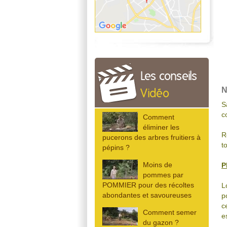
Les conseils
N
Vidéo
S
c
Comment
éliminer les
R
pucerons des arbres fruitiers à
t
pépins ?
Moins de
P
pommes par
POMMIER pour des récoltes
L
abondantes et savoureuses
p
c
Comment semer
e
du gazon ?