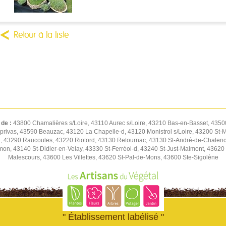
Retour à la liste
 de :
43800 Chamalières s/Loire, 43110 Aurec s/Loire, 43210 Bas-en-Basset, 43500
privas, 43590 Beauzac, 43120 La Chapelle-d, 43120 Monistrol s/Loire, 43200 St-
, 43290 Raucoules, 43220 Riotord, 43130 Retournac, 43130 St-André-de-Chalenc
n, 43140 St-Didier-en-Velay, 43330 St-Ferréol-d, 43240 St-Just-Malmont, 43620 
Malescours, 43600 Les Villettes, 43620 St-Pal-de-Mons, 43600 Ste-Sigolène
" Établissement labélisé "